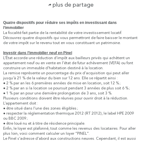
plus de partage
Quatre dispositifs pour réduire ses impôts en investissant dans
l’immobilier
La fiscalité fait partie de la rentabilité de votre investissement locatif.
Découvrez quatre dispositifs qui vous permettront de faire baisser le montant
de votre impôt sur le revenu tout en vous constituant un patrimoine.
Investir dans l’immobilier neuf en Pinel
L’État accorde une réduction d’impôt aux bailleurs privés qui achètent un
appartement neuf ou en vente en l’état de futur achèvement (VEFA) ou font
construire un immeuble d’habitation destiné à la location.
La remise représente un pourcentage du prix d’acquisition qui peut aller
jusqu’à 21 % de la valeur du bien sur 12 ans. Elle se répartit ainsi :
● 2 % par an les 6 premières années de mise en location, soit 12 % ;
● 2 % par an si la location se poursuit pendant 3 années de plus soit 6 % ;
● 1 % par an pour une dernière prolongation de 3 ans, soit 3 %.
Plusieurs conditions doivent être réunies pour ouvrir droit à la réduction.
L’appartement doit :
● être situé dans l’une des zones éligibles ;
● respecter la réglementation thermique 2012 (RT 2012), le label HPE 2009
ou BBC 2009 ;
● être loué nu et à titre de résidence principale.
Enfin, le loyer est plafonné, tout comme les revenus des locataires. Pour aller
plus loin, voici comment calculer un loyer “PINEL”.
Le Pinel s’adresse d'abord aux constructions neuves. Cependant, il est aussi