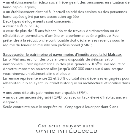
● un établissement médico-social hébergeant des personnes en situation de
handicap ou âgées ;
● un établissement destiné à l’accueil salarié des seniors ou des personnes
handicapées géré par une association agréée.
Deux types de logements sont concernés :
● ceux neufs ou VEFA ;
● ceux de plus de 15 ans faisant l’objet de travaux de rénovation ou de
réhabilitation permettant d’améliorer la performance énergétique. Pour
prétendre à la réduction, le contribuable doit déclarer ses revenus sous le
régime du loueur en meublé non professionnel (LMNP).
Sauvegarder le patrimoine et payer moins d’impôts avec la loi Malraux
La loi Malraux est l’un des plus anciens dispositifs de défiscalisation
immobilière. C’est également l’un des plus généreux. Il offre une réduction
de votre imposition pouvant aller jusqu’à 400 000 euros sur 4 ans lorsque
vous rénovez un bâtiment afin de le louer.
La remise représente entre 22 et 30 % du total des dépenses engagées pour
réhabiliter un bien ayant un intérêt historique ou architectural et localisé dans
:
● une zone dite site patrimoine remarquable (SPM) ;
● un quartier ancien dégradé (QAD) ou avec un taux élevé d’habitat ancien
dégradé.
Seule contrainte pour le propriétaire : s’engager à louer pendant 9 ans.
Ces actus peuvent aussi
VOUS INTÉRESSER