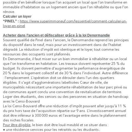
possible d’en bénéficier lorsque l’on acquiert un local que l’on transforme en
immeuble d’habitation ou un logement ancien que l’on réhabilite ou que l’on
rénove.
Calculer un loyer
“PINEL” :
https://www.superimmoneuf.com/lessentiel/comment-calculer-un-
loyer-en-pinel
Acheter dans l’ancien et défiscaliser grâce à la loi Denormandie
Souvent qualifié de Pinel dans l’ancien, le Denormandie reprend les principes
du dispositif dans le neuf, mais pour un investissement dans de l’habitat
dégradé. La réduction d’impôt est identique et le loyer, tout comme les
ressources des occupants sont plafonnés.
En Denormandie, il faut miser sur un bien immobilier à réhabiliter ou un local
que l’on transforme en habitation. Les travaux doivent représenter 25 % du
budget. Ils doivent permettre d’augmenter la performance énergétique de
20 % dans le logement collectif et de 30 % dans l’individuel. Autre différence
: l'emplacement. L’opération doit se dérouler dans l'un des quartiers
éligibles. Il s’agit d’agglomérations labellisées Cœur de ville, de
municipalités nécessitant une importante réhabilitation de leur parc privé ou
de communes ayant conclu une convention de revitalisation de territoire.
Loger des étudiants, des seniors ou des personnes en situation de handicap
avec le Censi-Bouvard
La loi Censi-Bouvard offre une réduction d’impôt pouvant aller jusqu’à 11 %
du prix hors taxe de l’acquisition répartie sur 9 ans. L’investissement annuel
doit être inférieur à 300 000 euros et l’avantage entre dans le plafonnement
des niches fiscales.
Pour être éligible
, le bien doit être loué meublé et se situer dans :
● une résidence services pour les retraités ou les étudiants ;