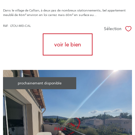
Dans le village de Callian, à deux pas de nombreux stationnements, bel appartement
meublé de 46m² environ en loi carrez mais 60m² en surface au...
Réf : LTOU-MEI-CAL
Sélection
Sél
voir le bien
prochainement disponible