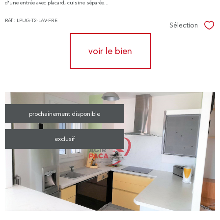
d'une entrée avec placard, cuisine séparée...
Réf : LPUG-T2-LAV-FRE
Sélection
Sél
voir le bien
prochainement disponible
exclusif