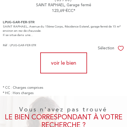
SAINT RAPHAEL, Garage fermé
123,69 €
CC*
LPUG-GAR-FER-STR
SAINT RAPHAEL, Avenue du 15ème Corps, Résidence Esterel, garage fermé de 15 m²
environ en rez de chaussée.
Il se situe dans une...
Réf : LPUG-GAR-FER-STR
Sélection
Sél
voir le bien
* CC : Charges comprises
* HC : Hors charges
Vous n'avez pas trouvé
LE BIEN CORRESPONDANT À VOTRE
RECHERCHE ?