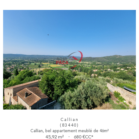
Callian
(83440)
Callian, bel appartement meublé de 46m²
45,92 m²
-
680 €
CC*