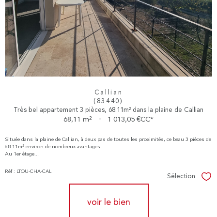
Callian
(83440)
Très bel appartement 3 pièces, 68.11m² dans la plaine de Callian
68,11 m²
-
1 013,05 €
CC*
Située dans la plaine de Callian, à deux pas de toutes les proximités, ce beau 3 pièces de
68.11m² environ de nombreux avantages.
Au 1er étage...
Réf : LTOU-CHA-CAL
Sélection
Sél
voir le bien