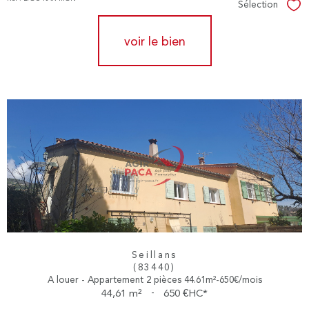
Sélection
Sél
voir le bien
Seillans
(83440)
A louer - Appartement 2 pièces 44.61m²-650€/mois
44,61 m²
-
650 €
HC*