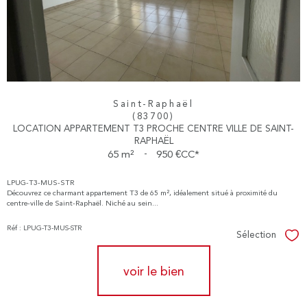
Saint-Raphaël
(83700)
LOCATION APPARTEMENT T3 PROCHE CENTRE VILLE DE SAINT-
RAPHAËL
65 m²
-
950 €
CC*
LPUG-T3-MUS-STR
Découvrez ce charmant appartement T3 de 65 m², idéalement situé à proximité du
centre-ville de Saint-Raphaël. Niché au sein...
Réf : LPUG-T3-MUS-STR
Sélection
Sél
voir le bien