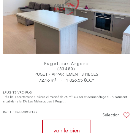
Puget-sur-Argens
(83480)
PUGET - APPARTEMENT 3 PIECES
72,16 m²
-
1 026,55 €
CC*
LPUG-T3-VRO-PUG
Très bel appartement 3 pièces climatisé de 75 m², au 1er et dernier étage d'un bâtiment
situé dans la ZA Les Meissugues à Puget...
Réf : LPUG-T3-VRO-PUG
Sélection
Sél
voir le bien