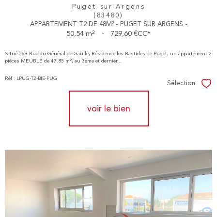
Puget-sur-Argens
(83480)
APPARTEMENT T2 DE 48M² - PUGET SUR ARGENS -
50,54 m²
-
729,60 €
CC*
Situé 369 Rue du Général de Gaulle, Résidence les Bastides de Puget, un appartement 2
pièces MEUBLÉ de 47.85 m², au 3ème et dernier...
Réf : LPUG-T2-BIE-PUG
Sélection
Sél
voir le bien