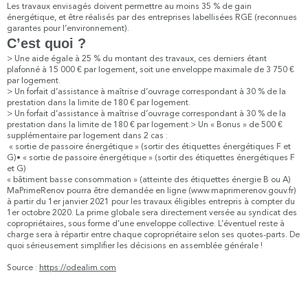
Les travaux envisagés doivent permettre au moins 35 % de gain
énergétique, et être réalisés par des entreprises labellisées RGE (reconnues
garantes pour l’environnement).
C’est quoi ?
> Une aide égale à 25 % du montant des travaux, ces derniers étant
plafonné à 15 000 € par logement, soit une enveloppe maximale de 3 750 €
par logement.
> Un forfait d’assistance à maîtrise d’ouvrage correspondant à 30 % de la
prestation dans la limite de 180 € par logement.
> Un forfait d’assistance à maîtrise d’ouvrage correspondant à 30 % de la
prestation dans la limite de 180 € par logement.> Un « Bonus » de 500 €
supplémentaire par logement dans 2 cas :
« sortie de passoire énergétique » (sortir des étiquettes énergétiques F et
G)• « sortie de passoire énergétique » (sortir des étiquettes énergétiques F
et G)
« bâtiment basse consommation » (atteinte des étiquettes énergie B ou A)
MaPrimeRenov pourra être demandée en ligne (www.maprimerenov.gouv.fr)
à partir du 1er janvier 2021 pour les travaux éligibles entrepris à compter du
1er octobre 2020. La prime globale sera directement versée au syndicat des
copropriétaires, sous forme d’une enveloppe collective. L’éventuel reste à
charge sera à répartir entre chaque copropriétaire selon ses quotes-parts. De
quoi sérieusement simplifier les décisions en assemblée générale !
Source :
https://odealim.com