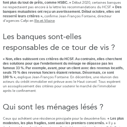
font plus du tout de prêts, comme HSBC. »
Début 2020, certaines banques
ne respectaient pas encore à la lettre les recommandations du HCSF.
« Des
banques mutualistes ont reçu un avertissement. Début octobre, elles ont
resserré leurs critères »,
confirme Jean-François Fontaine, directeur
d’agences Cafpi en
Ille-et-Vilaine
.
Les banques sont-elles
responsables de ce tour de vis ?
« Non, elles subissent ces critères du HCSF. Au contraire, elles cherchent
des solutions pour que l’endettement du ménage ne dépasse pas les
fameux 33 %. Par exemple, avant, pour un client avec des revenus locatifs,
seuls 70 % des revenus fonciers étaient retenus. Désormais, ce sont
100 % »,
explique Jean-François Fontaine. En décembre, une réunion des
acteurs du crédit immobilier est prévue avec le Haut conseil. Tous espèrent
un assouplissement des critères pour soutenir le marché de l’immobilier
après le confinement.
Qui sont les ménages lésés ?
Ceux qui achètent une résidence principale pour la deuxième fois.
« Les plus
modestes, les plus fragiles, sont aussi les premiers concernés. »
Il y a