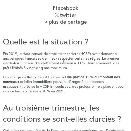
facebook
twitter
plus de partage
Quelle est la situation ?
Fin 2019, le Haut conseil de stabilité financière (HCSF) avait demandé
aux banques françaises de mieux respecter certaines règles. Le premier
garde-fou : un taux d’endettement inférieur à 33 %. Deuxièmement, des
prêts limités à vingt-cinq ans maximum.
Une marge de flexibilité est tolérée :
« Une part de 15 % du montant des
nouveaux crédits immobiliers peuvent déroger à ces bonnes
pratiques »,
précise le HCSF. En coulisses, des professionnels plaident pour
que ce taux soit élevé à 30 % en 2021.
Au troisième trimestre, les
conditions se sont-elles durcies ?
Oui, selon une enquête de la Banque centrale européenne, qui l’a observé