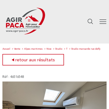
Accueil
Vente
Alpes maritimes
Nice
Studio
T
Studio mansarde rue delfy
retour aux résultats
Réf : 46516548