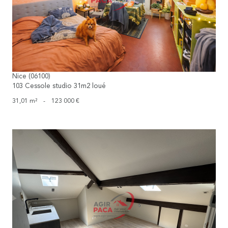
voir le bien
Nice (06100)
103 Cessole studio 31m2 loué
31,01 m²
-
123 000 €
voir le bien