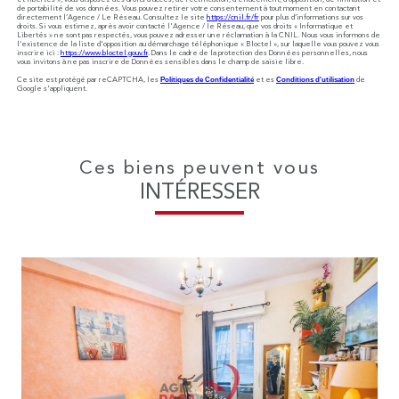
de portabilité de vos données. Vous pouvez retirer votre consentement à tout moment en contactant
directement l’Agence / Le Réseau. Consultez le site
https://cnil.fr/fr
pour plus d’informations sur vos
droits. Si vous estimez, après avoir contacté l'Agence / le Réseau, que vos droits « Informatique et
Libertés » ne sont pas respectés, vous pouvez adresser une réclamation à la CNIL. Nous vous informons de
l’existence de la liste d'opposition au démarchage téléphonique « Bloctel », sur laquelle vous pouvez vous
inscrire ici :
https://www.bloctel.gouv.fr
. Dans le cadre de la protection des Données personnelles, nous
vous invitons à ne pas inscrire de Données sensibles dans le champ de saisie libre.
Ce site est protégé par reCAPTCHA, les
Politiques de Confidentialité
et es
Conditions d'utilisation
de
Google s'appliquent.
Ces biens peuvent vous
INTÉRESSER