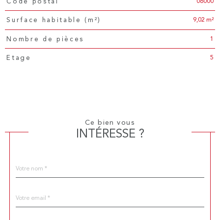
06000
Code postal
TRAD_PAMPERO_Caracteristique
Valeurs
9,02 m²
Surface habitable (m²)
1
Nombre de pièces
5
Etage
Ce bien vous
INTÉRESSE ?
Nom
Fieldset
*
par
défaut
email
*