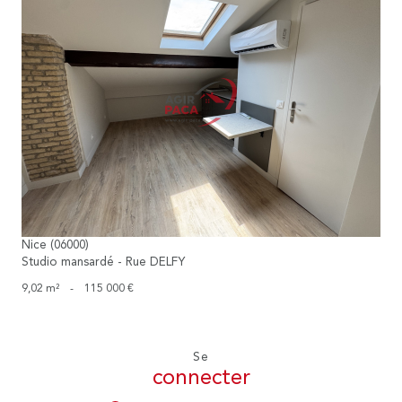
voir le bien
Nice (06000)
Studio mansardé - Rue DELFY
9,02 m²
-
115 000 €
Se
connecter