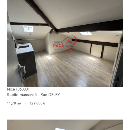
voir le bien
Nice (06000)
Studio mansardé - Rue DELFY
11,78 m²
-
129 000 €