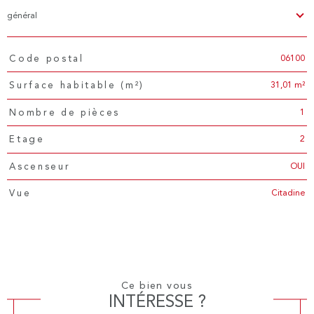
général
06100
Code postal
TRAD_PAMPERO_Caracteristique
Valeurs
31,01 m²
Surface habitable (m²)
1
Nombre de pièces
2
Etage
OUI
Ascenseur
Citadine
Vue
Ce bien vous
INTÉRESSE ?