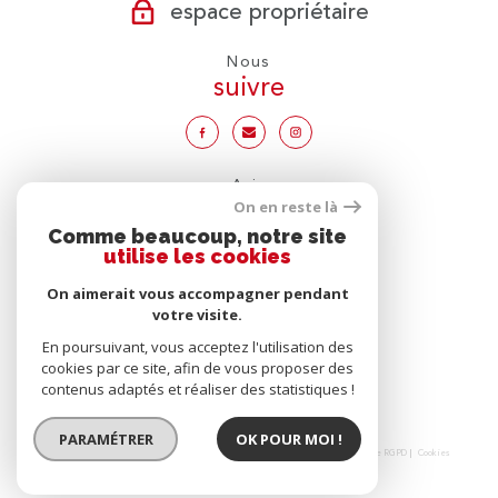
espace propriétaire
Nous
suivre
Avis
clients
On en reste là
Comme beaucoup, notre site
utilise les cookies
On aimerait vous accompagner pendant
votre visite.
Nous
adhérons
En poursuivant, vous acceptez l'utilisation des
cookies par ce site, afin de vous proposer des
contenus adaptés et réaliser des statistiques !
PARAMÉTRER
OK POUR MOI !
© 2026 | Tous droits réservés | Traduction powered by Google |
Nos honoraires
Plan du site
Mentions légales
Admin
Partenaires
Politique RGPD
Cookies