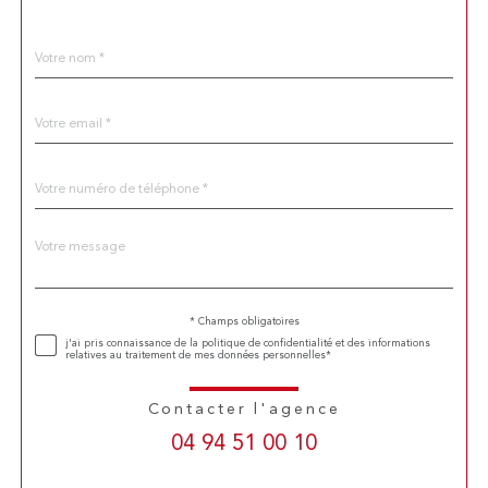
Nom
Fieldset
*
par
défaut
email
*
Téléphone
*
Message
Fieldset
*
par
défaut
* Champs obligatoires
Validation
j'ai pris connaissance de la politique de confidentialité et des informations
relatives au traitement de mes données personnelles*
Contacter l'agence
04 94 51 00 10