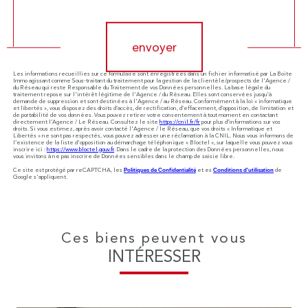
Validation
envoyer
Les informations recueillies sur ce formulaire sont enregistrées dans un fichier informatisé par La Boite
Immo agissant comme Sous-traitant du traitement pour la gestion de la clientèle/prospects de l'Agence /
du Réseau qui reste Responsable du Traitement de vos Données personnelles. La base légale du
traitement repose sur l'intérêt légitime de l'Agence / du Réseau. Elles sont conservées jusqu'à
demande de suppression et sont destinées à l'Agence / au Réseau. Conformément à la loi « informatique
et libertés », vous disposez des droits d’accès, de rectification, d’effacement, d’opposition, de limitation et
de portabilité de vos données. Vous pouvez retirer votre consentement à tout moment en contactant
directement l’Agence / Le Réseau. Consultez le site
https://cnil.fr/fr
pour plus d’informations sur vos
droits. Si vous estimez, après avoir contacté l'Agence / le Réseau, que vos droits « Informatique et
Libertés » ne sont pas respectés, vous pouvez adresser une réclamation à la CNIL. Nous vous informons de
l’existence de la liste d'opposition au démarchage téléphonique « Bloctel », sur laquelle vous pouvez vous
inscrire ici :
https://www.bloctel.gouv.fr
. Dans le cadre de la protection des Données personnelles, nous
vous invitons à ne pas inscrire de Données sensibles dans le champ de saisie libre.
Ce site est protégé par reCAPTCHA, les
Politiques de Confidentialité
et es
Conditions d'utilisation
de
Google s'appliquent.
Ces biens peuvent vous
INTÉRESSER