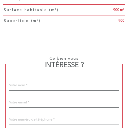
900 m²
Surface habitable (m²)
900
Superficie (m²)
Ce bien vous
INTÉRESSE ?
Nom
Fieldset
*
par
défaut
email
*
Téléphone
*