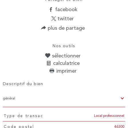
facebook
twitter
plus de partage
Nos outils
sélectionner
calculatrice
imprimer
Descriptif du bien
général
Local professionnel
Type de transac
TRAD_PAMPERO_Caracteristique
Valeurs
46300
Code postal