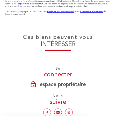
l’existence de la liste d'opposition au démarchage téléphonique « Bloctel », sur laquelle vous pouvez vous
inscrire ici :
https://www.bloctel.gouv.fr
. Dans le cadre de la protection des Données personnelles, nous
vous invitons à ne pas inscrire de Données sensibles dans le champ de saisie libre.
Ce site est protégé par reCAPTCHA, les
Politiques de Confidentialité
et es
Conditions d'utilisation
de
Google s'appliquent.
Ces biens peuvent vous
INTÉRESSER
Se
connecter
espace propriétaire
Nous
suivre