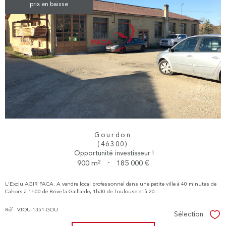
prix en baisse
Gourdon
(46300)
Opportunité investisseur !
900 m²
-
185 000 €
L'Exclu AGIR PACA. A vendre local professonnel dans une petite ville à 40 minutes de
Cahors à 1h00 de Brive la Gaillarde, 1h30 de Toulouse et à 20...
Réf : VTOU-1351-GOU
Sélection
Sél