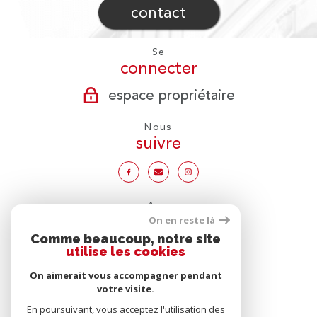
contact
Se
connecter
espace propriétaire
Nous
suivre
Avis
clients
On en reste là
Comme beaucoup, notre site
utilise les cookies
On aimerait vous accompagner pendant
votre visite.
Nous
adhérons
En poursuivant, vous acceptez l'utilisation des