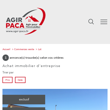
Accueil
Commerces vente
Lot
1
annonce(s) trouvée(s) selon vos critères
Achat immobilier d'entreprise
Trier par
Prix
Date
exclusif