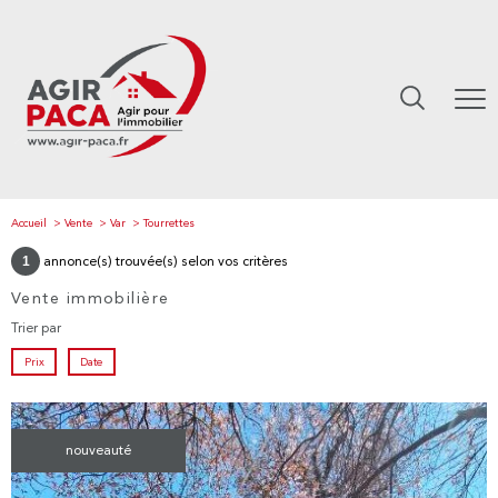
Accueil
Vente
Var
Tourrettes
1
annonce(s) trouvée(s) selon vos critères
Vente immobilière
Trier par
Prix
Date
nouveauté