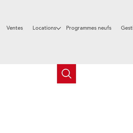
Ventes
Locations
Programmes neufs
Gest
Habitations
Espace Gesti
Locaux professionnels
Espace Gesti
Espace Gestio