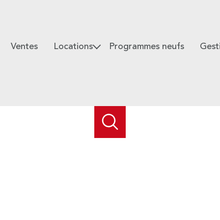
Ventes
Locations
Programmes neufs
Gest
Habitations
Espace Gesti
Locaux professionnels
Espace Gesti
Espace Gestio