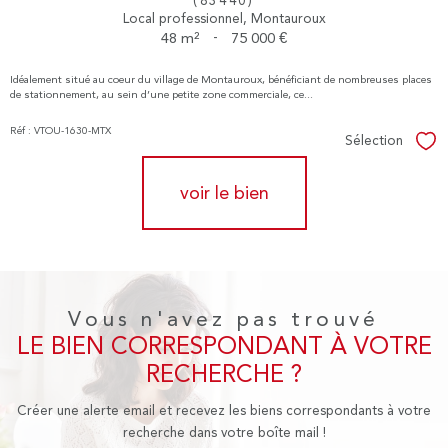
(83440)
Local professionnel, Montauroux
48 m²
-
75 000 €
Idéalement situé au coeur du village de Montauroux, bénéficiant de nombreuses places
de stationnement, au sein d’une petite zone commerciale, ce...
Réf : VTOU-1630-MTX
Sélection
Sél
voir le bien
Vous n'avez pas trouvé
LE BIEN CORRESPONDANT À VOTRE
RECHERCHE ?
Créer une alerte email et recevez les biens correspondants à votre
recherche dans votre boîte mail !