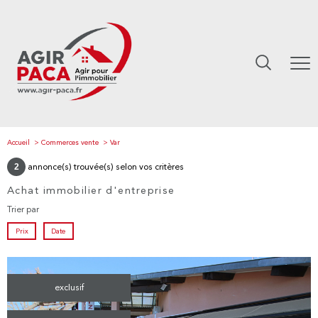
Accueil
Commerces vente
Var
2
annonce(s) trouvée(s) selon vos critères
Achat immobilier d'entreprise
Trier par
Prix
Date
exclusif