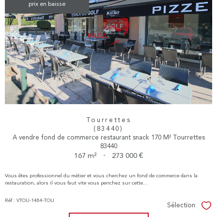
prix en baisse
Tourrettes
(83440)
A vendre fond de commerce restaurant snack 170 M² Tourrettes
83440
167 m²
-
273 000 €
Vous êtes professionnel du métier et vous cherchez un fond de commerce dans la
restauration, alors il vous faut vite vous penchez sur cette...
Réf : VTOU-1484-TOU
Sélection
Sél