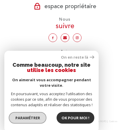
espace propriétaire
Nous
suivre
Avis
clients
On en reste là
Comme beaucoup, notre site
utilise les cookies
On aimerait vous accompagner pendant
votre visite.
Nous
adhérons
En poursuivant, vous acceptez l'utilisation des
cookies par ce site, afin de vous proposer des
contenus adaptés et réaliser des statistiques !
PARAMÉTRER
OK POUR MOI !
© 2026 | Tous droits réservés | Traduction powered by Google |
Nos honoraires
Plan du site
Mentions légales
Admin
Partenaires
Politique RGPD
Cookies