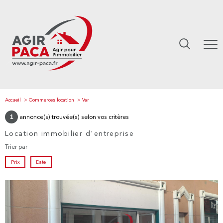
Accueil
Commerces location
Var
1
annonce(s) trouvée(s) selon vos critères
Location immobilier d'entreprise
Trier par
Prix
Date