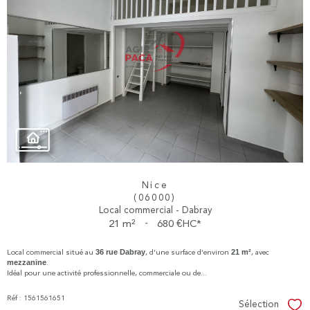
Nice
(06000)
Local commercial - Dabray
21 m²
-
680 €
HC*
Local commercial situé au
36 rue Dabray
, d’une surface d’environ
21 m²
, avec
mezzanine
.
Idéal pour une activité professionnelle, commerciale ou de...
Réf : 1561561651
Sélection
Sél